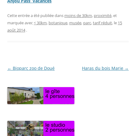
Anjou Pass’ Vacances
Cette entrée a été publiée dans
moins de 30km
,
proximité
, et
marquée avec
< 30km
,
botanique
,
musée
,
parc
,
tarif réduit
, le
15
août 2014
.
Navigation
←
Bioparc zoo de Doué
Haras du bois Marie
→
des
articles