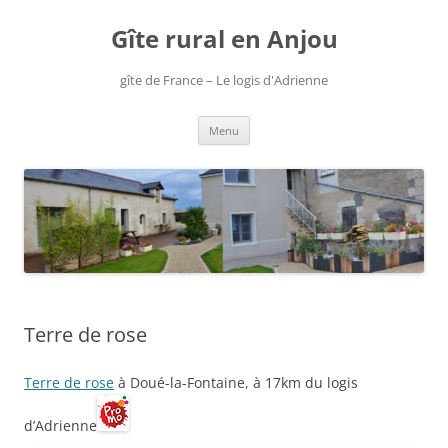
Aller
au
Gîte rural en Anjou
contenu
gîte de France – Le logis d'Adrienne
Menu
Terre de rose
Terre de rose
à Doué-la-Fontaine, à 17km du logis
d’Adrienne