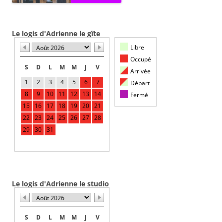
Le logis d'Adrienne le gîte
Libre
Occupé
S
D
L
M
M
J
V
Arrivée
1
2
3
4
5
6
7
Départ
8
9
10
11
12
13
14
Fermé
15
16
17
18
19
20
21
22
23
24
25
26
27
28
29
30
31
Le logis d'Adrienne le studio
S
D
L
M
M
J
V