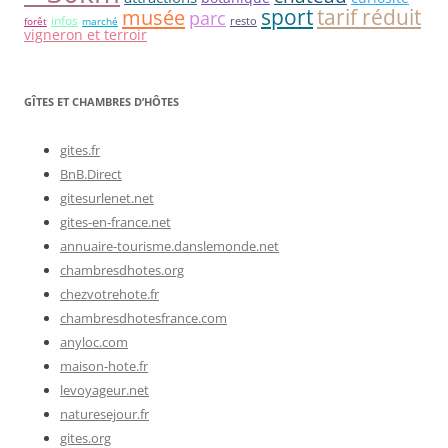
tarif réduit
sport
musée
parc
infos
resto
forêt
marché
vigneron et terroir
GÎTES ET CHAMBRES D’HÔTES
gites.fr
BnB.Direct
gitesurlenet.net
gites-en-france.net
annuaire-tourisme.danslemonde.net
chambresdhotes.org
chezvotrehote.fr
chambresdhotesfrance.com
anyloc.com
maison-hote.fr
levoyageur.net
naturesejour.fr
gites.org